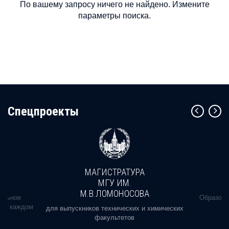
По вашему запросу ничего не найдено. Измените
параметры поиска.
Cпецпроекты
МАГИСТРАТУРА
МГУ ИМ.
М.В.ЛОМОНОСОВА
альное
Образова
ь в каждом
для выпускников технических и химических
факультетов