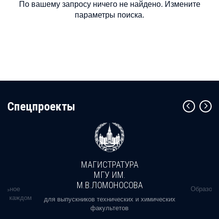
По вашему запросу ничего не найдено. Измените
параметры поиска.
Cпецпроекты
МАГИСТРАТУРА
МГУ ИМ.
М.В.ЛОМОНОСОВА
альное
Образова
ь в каждом
для выпускников технических и химических
факультетов