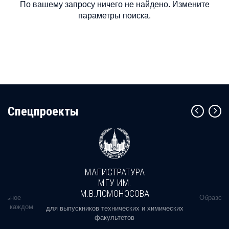
По вашему запросу ничего не найдено. Измените
параметры поиска.
Cпецпроекты
МАГИСТРАТУРА
МГУ ИМ.
М.В.ЛОМОНОСОВА
альное
Образова
ь в каждом
для выпускников технических и химических
факультетов