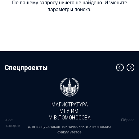
По вашему запросу ничего не найдено. Измените
параметры поиска.
Cпецпроекты
МАГИСТРАТУРА
МГУ ИМ.
М.В.ЛОМОНОСОВА
альное
Образова
ь в каждом
для выпускников технических и химических
факультетов