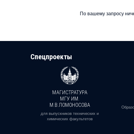
По вашему запросу ниче
Cпецпроекты
МАГИСТРАТУРА
И
МГУ ИМ.
М.В.ЛОМОНОСОВА
, реальное
Образо
орая есть
для выпускников технических и
химических факультетов