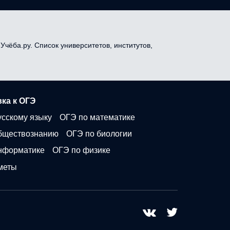
Учёба.ру. Список университетов, институтов,
ка к ОГЭ
усскому языку
ОГЭ по математике
бществознанию
ОГЭ по биологии
нформатике
ОГЭ по физике
меты