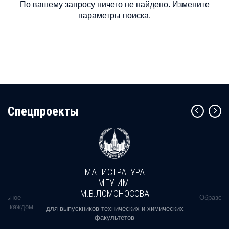
По вашему запросу ничего не найдено. Измените
параметры поиска.
Cпецпроекты
МАГИСТРАТУРА
МГУ ИМ.
М.В.ЛОМОНОСОВА
альное
Образова
ь в каждом
для выпускников технических и химических
факультетов