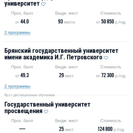
университет
Прох. балл
Бюдж. мест
Стоимость
44.0
93
50 850
от
места
от
р./год
2 программы
Брянский государственный университет
имени академика И.Г. Петровского
Прох. балл
Бюдж. мест
Стоимость
49.3
29
72 300
от
мест
от
р./год
2 программы
Вуз с дистанционным обучением
Государственный университет
просвещения
Прох. балл
Бюдж. мест
Стоимость
—
25
124 800
мест
р./год