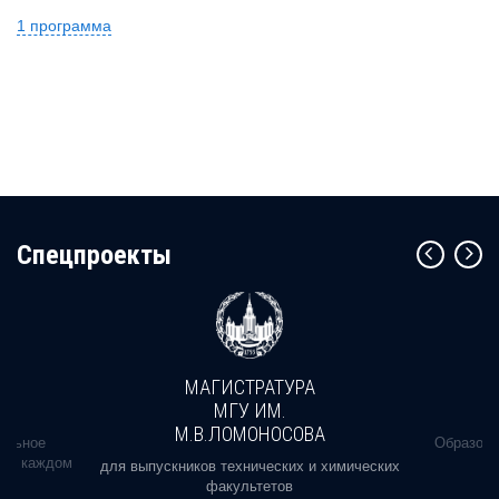
1 программа
Cпецпроекты
МАГИСТРАТУРА
МГУ ИМ.
М.В.ЛОМОНОСОВА
альное
Образова
ь в каждом
для выпускников технических и химических
факультетов