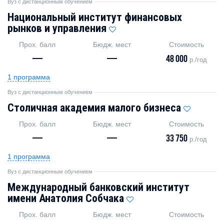
Вуз с дистанционным обучением
Национальный институт финансовых
рынков и управления
Прох. балл
Бюдж. мест
Стоимость
—
—
48 000
р./год
1 программа
Вуз с дистанционным обучением
Столичная академия малого бизнеса
Прох. балл
Бюдж. мест
Стоимость
—
—
33 750
р./год
1 программа
Вуз с дистанционным обучением
Международный банковский институт
имени Анатолия Собчака
Прох. балл
Бюдж. мест
Стоимость