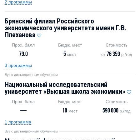
2 программы
Брянский филиал Российского
экономического университета имени Г.В.
Плеханова
Прох. балл
Бюдж. мест
Стоимость
79.0
5
76 359
мест
от
р./год
3 программы
Вуз с дистанционным обучением
Национальный исследовательский
университет «Высшая школа экономики»
Прох. балл
Бюдж. мест
Стоимость
—
10
590 000
мест
р./год
1 программа
Вуз с дистанционным обучением