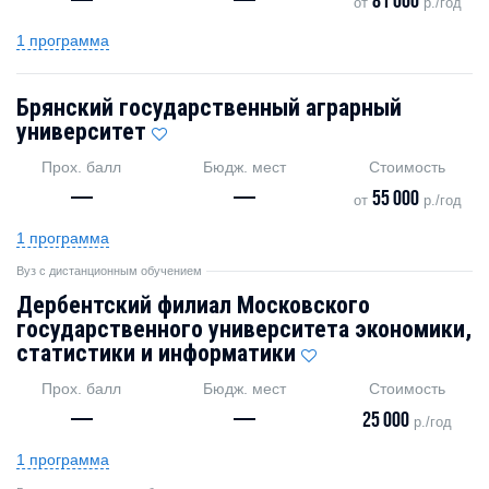
—
—
81 000
от
р./год
1 программа
Брянский государственный аграрный
университет
Прох. балл
Бюдж. мест
Стоимость
—
—
55 000
от
р./год
1 программа
Вуз с дистанционным обучением
Дербентский филиал Московского
государственного университета экономики,
статистики и информатики
Прох. балл
Бюдж. мест
Стоимость
—
—
25 000
р./год
1 программа