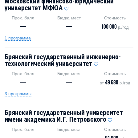
Московский финансово-юридический
университет МФЮА
Прох. балл
Бюдж. мест
Стоимость
—
—
100 000
р./год
1 программа
Брянский государственный инженерно-
технологический университет
Прох. балл
Бюдж. мест
Стоимость
—
—
49 680
от
р./год
3 программы
Брянский государственный университет
имени академика И.Г. Петровского
Прох. балл
Бюдж. мест
Стоимость