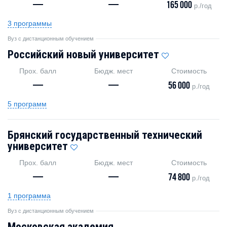
—
—
165 000
р./год
3 программы
Вуз с дистанционным обучением
Российский новый университет
Прох. балл
Бюдж. мест
Стоимость
—
—
56 000
р./год
5 программ
Брянский государственный технический
университет
Прох. балл
Бюдж. мест
Стоимость
—
—
74 800
р./год
1 программа
Вуз с дистанционным обучением
Московская академия