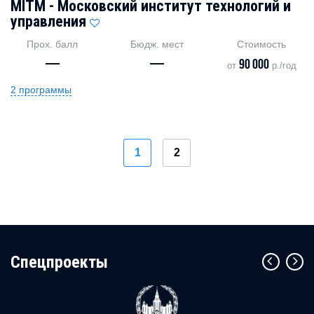
MITM - Московский институт технологий и
управления
Прох. балл
Бюдж. мест
Стоимость
—
—
90 000
от
р./год
2 программы
1
2
Cпецпроекты