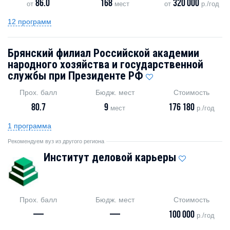
86.0
168
320 000
от
мест
от
р./год
12 программ
Брянский филиал Российской академии
народного хозяйства и государственной
службы при Президенте РФ
Прох. балл
Бюдж. мест
Стоимость
80.7
9
176 180
мест
р./год
1 программа
Рекомендуем вуз из другого региона
Институт деловой карьеры
Прох. балл
Бюдж. мест
Стоимость
—
—
100 000
р./год