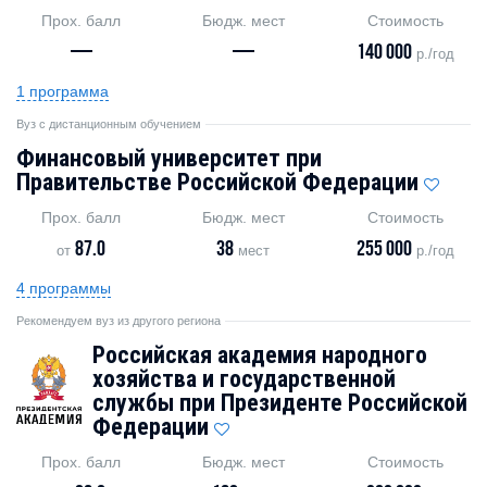
Прох. балл
Бюдж. мест
Стоимость
—
—
140 000
р./год
1 программа
Вуз с дистанционным обучением
Финансовый университет при
Правительстве Российской Федерации
Прох. балл
Бюдж. мест
Стоимость
87.0
38
255 000
от
мест
р./год
4 программы
Рекомендуем вуз из другого региона
Российская академия народного
хозяйства и государственной
службы при Президенте Российской
Федерации
Прох. балл
Бюдж. мест
Стоимость