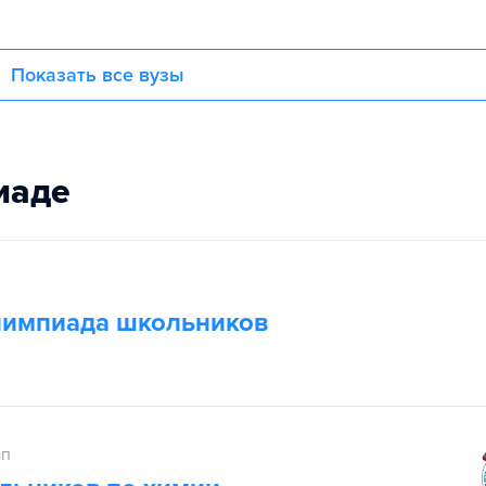
Показать все вузы
иаде
лимпиада школьников
ап