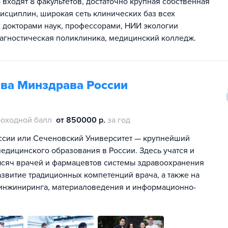
 входят 8 факультетов, достаточно крупная собственная
исциплин, широкая сеть клинических баз всех
х докторами наук, профессорами, НИИ экологии
иагностическая поликлиника, медицинский колледж.
ва Минздрава России
оходной балл
от 850000 р.
за год
ссии или Сеченовский Университет — крупнейший
едицинского образования в России. Здесь учатся и
сяч врачей и фармацевтов системы здравоохранения
азвитие традиционных компетенций врача, а также на
, инжиниринга, материаловедения и информационно-