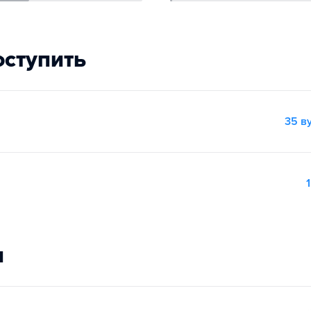
оступить
35 в
1
и