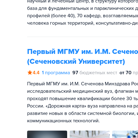
научный и лечебный центр, в структуру которого
база для фундаментальных и параклинических д
профилей (более 40), 70 кафедр, возглавляемы
человека горных территорий, консультативно-д
Первый МГМУ им. И.М. Сечено
(Сеченовский Университет)
4.4
1
программа
97
бюджетных мест
от 70
пр
Первый МГМУ им. И.М. Сеченова Минздрава Ро
исследовательский медицинский вуз, флагман м
проходят повышение квалификации более 30 ты
России. «Дорожная карта» вуза направлена на р
развитие новых в области системной биологии
коммуникационных технологий.