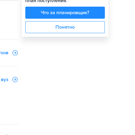
план поступления.
Что за планировщик?
Понятно
узов
 вуз