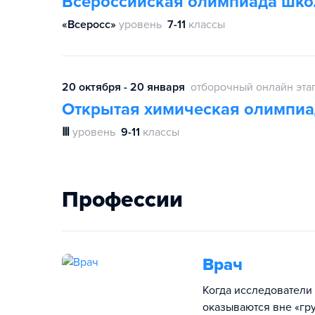
Всероссийская олимпиада шко
«Всеросс»
уровень
7-11
классы
20 октября - 20 января
отборочный онлайн эта
Открытая химическая олимпиа
Ⅲ
уровень
9-11
классы
Профессии
Врач
Когда исследователи 
оказываются вне «гру