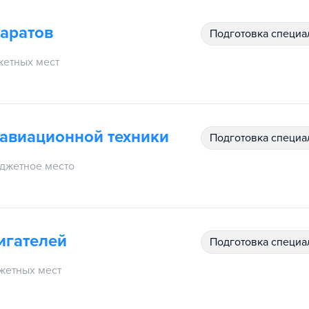
аратов
подготовка специ
етных мест
 авиационной техники
подготовка специ
джетное место
игателей
подготовка специ
жетных мест