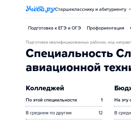
Старшекласснику и абитуриенту
Подготовка к ЕГЭ и ОГЭ
Профориентация
Подготовка квалифицированных рабочих, код направл
Специальность Сл
авиационной техн
Колледжей
Бюдж
По этой специальности
1
На эту
В среднем по другим
12
В средн