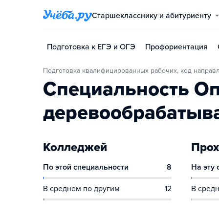
Старшекласснику и абитуриенту
Подготовка к ЕГЭ и ОГЭ
Профориентация
Подготовка квалифицированных рабочих, код направл
Специальность Оп
деревообрабатыв
Колледжей
Прох
По этой специальности
8
На эту
В среднем по другим
12
В средн