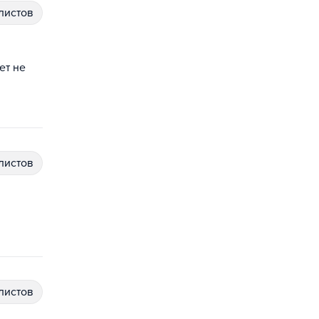
алистов
ет не
алистов
алистов