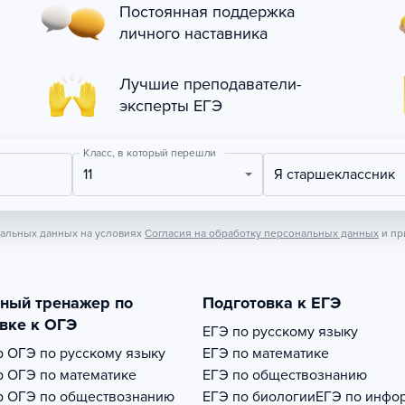
Постоянная поддержка
личного наставника
Лучшие преподаватели-
эксперты ЕГЭ
Класс, в который перешли
11
Я старшеклассник
нальных данных на условиях
Согласия на обработку персональных данных
и пр
тный тренажер по
Подготовка к ЕГЭ
вке к ОГЭ
ЕГЭ по русскому языку
р
ОГЭ по русскому языку
ЕГЭ по математике
р
ОГЭ по математике
ЕГЭ по обществознанию
р
ОГЭ по обществознанию
ЕГЭ по биологии
ЕГЭ по инфо