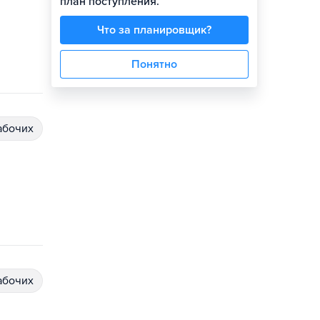
план поступления.
Что за планировщик?
Понятно
абочих
абочих