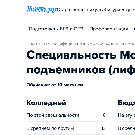
Старшекласснику и абитуриенту
Подготовка к ЕГЭ и ОГЭ
Профориентация
Подготовка квалифицированных рабочих, код направле
Специальность Мо
подъемников (лиф
Обучение: от 10 месяцев
Колледжей
Бюдж
По этой специальности
0
На эту
В среднем по другим
12
В средн