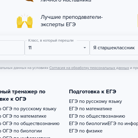
Лучшие преподаватели-
эксперты ЕГЭ
Класс, в который перешли
11
Я старшеклассник
нальных данных на условиях
Согласия на обработку персональных данных
и пр
тный тренажер по
Подготовка к ЕГЭ
вке к ОГЭ
ЕГЭ по русскому языку
р
ОГЭ по русскому языку
ЕГЭ по математике
р
ОГЭ по математике
ЕГЭ по обществознанию
р
ОГЭ по обществознанию
ЕГЭ по биологии
ЕГЭ по инфо
р
ОГЭ по биологии
ЕГЭ по физике