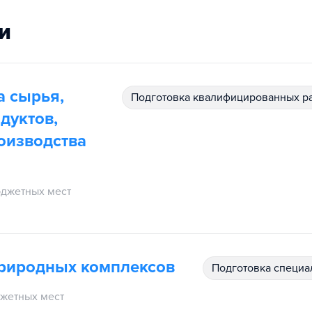
и
а сырья,
подготовка квалифицированных р
дуктов,
оизводства
джетных мест
природных комплексов
подготовка специ
жетных мест