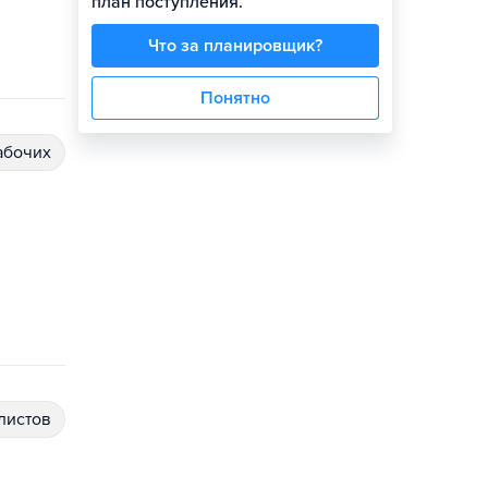
план поступления.
Что за планировщик?
Понятно
абочих
алистов