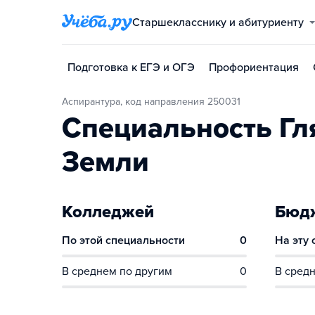
Старшекласснику и абитуриенту
Подготовка к ЕГЭ и ОГЭ
Профориентация
Аспирантура, код направления 250031
Специальность Гл
Земли
Колледжей
Бюдж
По этой специальности
0
На эту
В среднем по другим
0
В средн