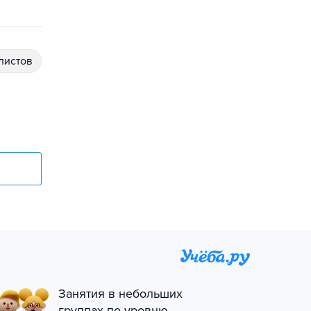
алистов
Занятия в небольших
группах по уровню