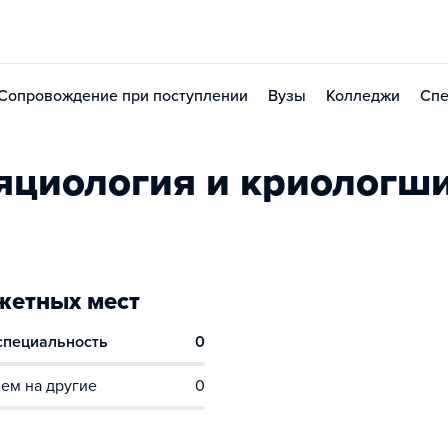
Сопровождение при поступлении
Вузы
Колледжи
Спе
яциология и криологш
етных мест
 специальность
0
ем на другие
0