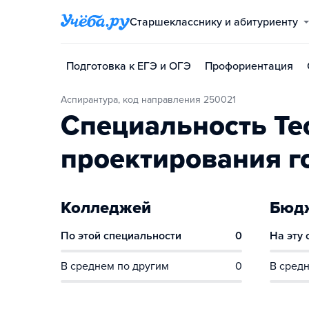
Старшекласснику и абитуриенту
Подготовка к ЕГЭ и ОГЭ
Профориентация
Аспирантура, код направления 250021
Специальность Те
проектирования г
Колледжей
Бюдж
По этой специальности
0
На эту
В среднем по другим
0
В средн