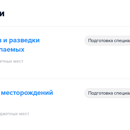
и
 и разведки
подготовка специ
опаемых
етных мест
и месторождений
подготовка специ
джетных мест