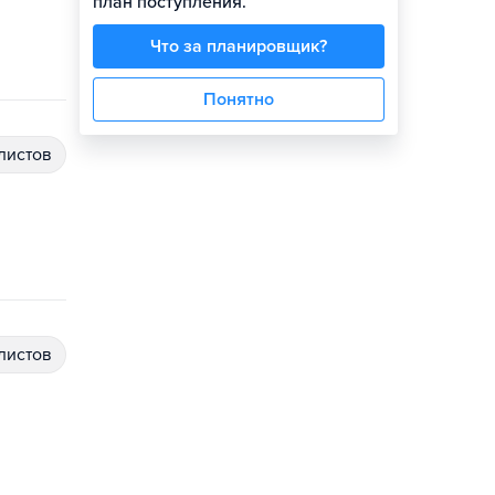
план поступления.
Что за планировщик?
Понятно
алистов
алистов