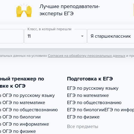
Лучшие преподаватели-
эксперты ЕГЭ
Класс, в который перешли
11
Я старшеклассник
нальных данных на условиях
Согласия на обработку персональных данных
и пр
тный тренажер по
Подготовка к ЕГЭ
вке к ОГЭ
ЕГЭ по русскому языку
р
ОГЭ по русскому языку
ЕГЭ по математике
р
ОГЭ по математике
ЕГЭ по обществознанию
р
ОГЭ по обществознанию
ЕГЭ по биологии
ЕГЭ по инфо
р
ОГЭ по биологии
ЕГЭ по физике
р
ОГЭ по информатике
Все предметы
р
ОГЭ по физике