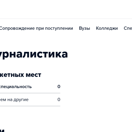
Сопровождение при поступлении
Вузы
Колледжи
Спе
урналистика
етных мест
 специальность
0
ем на другие
0
и