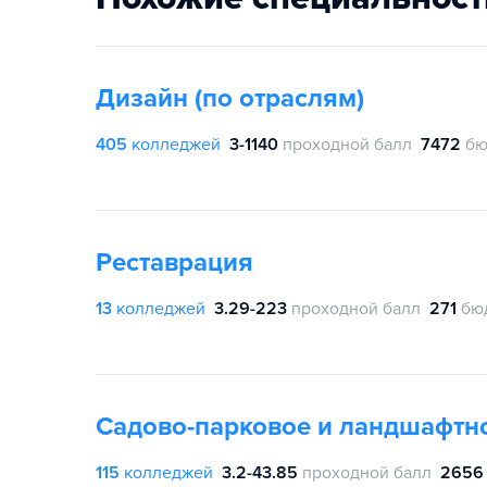
Дизайн (по отраслям)
405
колледжей
3-1140
проходной балл
7472
бю
Реставрация
13
колледжей
3.29-223
проходной балл
271
бю
Садово-парковое и ландшафтно
115
колледжей
3.2-43.85
проходной балл
2656