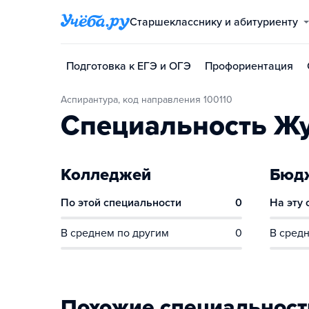
Старшекласснику и абитуриенту
Подготовка к ЕГЭ и ОГЭ
Профориентация
Аспирантура, код направления 100110
Специальность Ж
Колледжей
Бюдж
По этой специальности
0
На эту
В среднем по другим
0
В средн
Похожие специальност