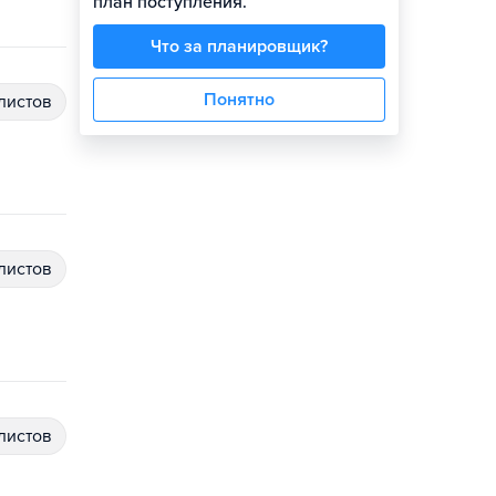
план поступления.
Что за планировщик?
Понятно
алистов
алистов
алистов