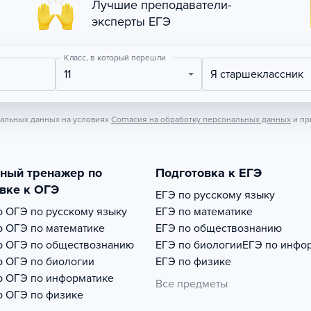
Лучшие преподаватели-
эксперты ЕГЭ
Класс, в который перешли
11
Я старшеклассник
нальных данных на условиях
Согласия на обработку персональных данных
и пр
тный тренажер по
Подготовка к ЕГЭ
вке к ОГЭ
ЕГЭ по русскому языку
р
ОГЭ по русскому языку
ЕГЭ по математике
р
ОГЭ по математике
ЕГЭ по обществознанию
р
ОГЭ по обществознанию
ЕГЭ по биологии
ЕГЭ по инфо
р
ОГЭ по биологии
ЕГЭ по физике
р
ОГЭ по информатике
Все предметы
р
ОГЭ по физике