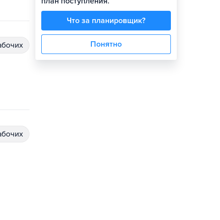
план поступления.
Что за планировщик?
Понятно
абочих
абочих