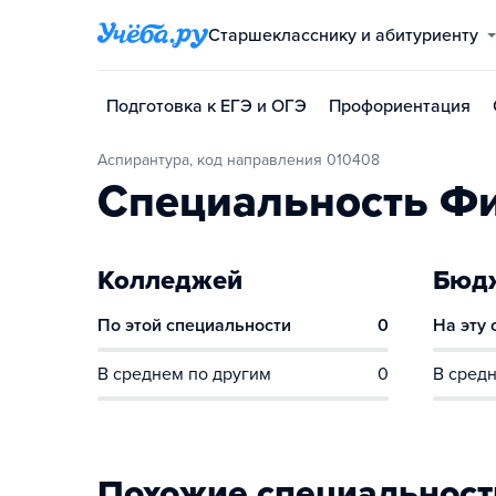
Старшекласснику и абитуриенту
Подготовка к ЕГЭ и ОГЭ
Профориентация
Аспирантура, код направления 010408
Специальность Ф
Колледжей
Бюдж
По этой специальности
0
На эту
В среднем по другим
0
В средн
Похожие специальност