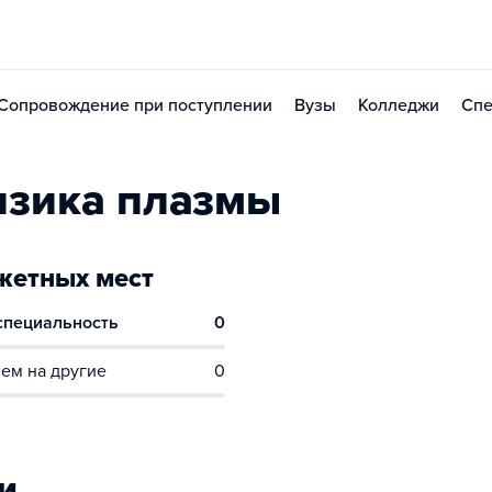
Сопровождение при поступлении
Вузы
Колледжи
Спе
изика плазмы
етных мест
 специальность
0
ем на другие
0
и