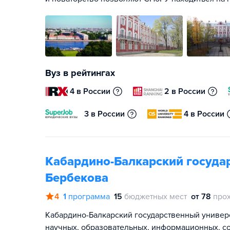
Вуз в рейтингах
4 в России
2 в России
3 в России
4 в России
Кабардино-Балкарский государ
Бербекова
4
1
программа
15
бюджетных мест
от 78
про
Кабардино-Балкарский государственный универс
научных, образовательных, информационных, с