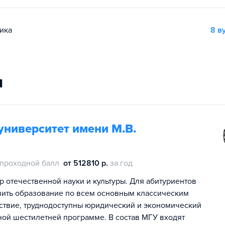
ика
8 в
и
университет имени М.В.
проходной балл
от 512810 р.
за год
р отечественной науки и культуры. Для абитуриентов
чить образование по всем основным классическим
дствие, труднодоступны юридический и экономический
ной шестилетней программе. В состав МГУ входят