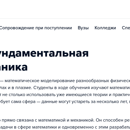
Сопровождение при поступлении
Вузы
Колледжи
Спе
ундаментальная
аника
 — математическое моделирование разнообразных физичес
лах и в плазме. Студенты в ходе обучения изучают математи
т не столько использовать уже имеющиеся теории и практи
бует сама сфера — данные могут устареть за несколько лет, 
 прямо связана с математикой и механикой. Он способен р
адачи в сфере математики и одновременно с этим разрабат