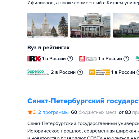
7 филиалов, а также совместный с Китаем унив
Вуз в рейтингах
1 в России
1 в России
2 в России
1 в России
Санкт-Петербургский государ
3
2
программы
60
бюджетных мест
от 83
пр
Санкт-Петербургский государственный университ
Историческое прошлое, современная широкая и
и новаторство позволяют СПбГУ находиться на 