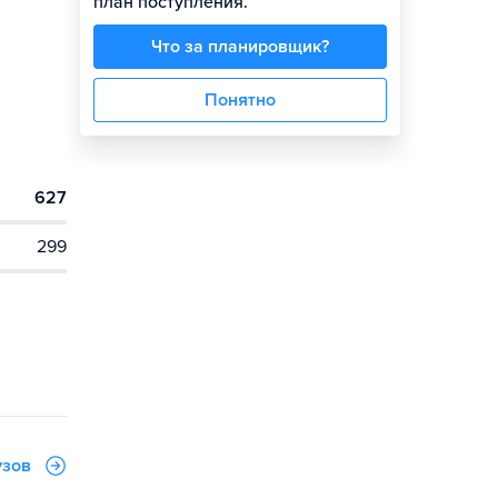
план поступления.
Что за планировщик?
Понятно
627
299
узов