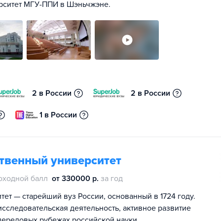
ерситет МГУ-ППИ в Шэньчжэне.
2 в России
2 в России
1 в России
ственный университет
оходной балл
от 330000 р.
за год
ет — старейший вуз России, основанный в 1724 году.
сследовательская деятельность, активное развитие
передовых рубежах российской науки.