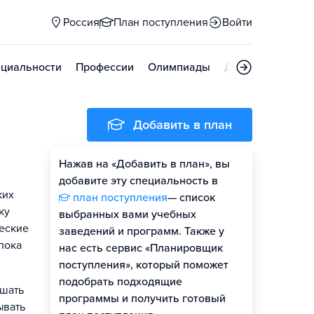
Россия
План поступления
Войти
циальности
Профессии
Олимпиады
Дни открытых д
Добавить в план
Нажав на «Добавить в план», вы
добавите эту специальность в
ких
план поступления
— список
ку
выбранных вами учебных
ческие
заведений и программ. Также у
пока
нас есть сервис «Планировщик
поступления», который поможет
подобрать подходящие
ешать
программы и получить готовый
ывать