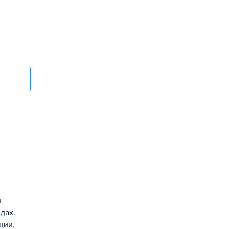
и
дах.
ции,