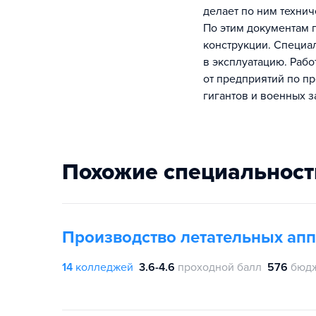
делает по ним технич
По этим документам 
конструкции. Специал
в эксплуатацию. Раб
от предприятий по п
гигантов и военных з
Похожие специальност
Производство летательных апп
14
колледжей
3.6-4.6
проходной балл
576
бюдж