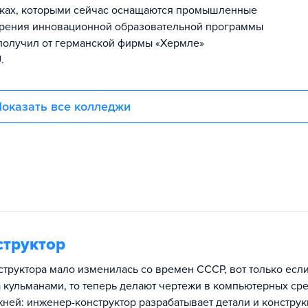
нках, которыми сейчас оснащаются промышленные
дрения инновационной образовательной программы
 получил от германской фирмы «Хермле»
.
оказать все колледжи
структор
структора мало изменилась со времен СССР, вот только есл
 кульманами, то теперь делают чертежи в компьютерных сре
жней: инженер-конструктор разрабатывает детали и конструк