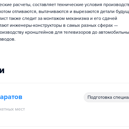
еские расчеты, составляет технические условия производства
потом отливаются, вытачиваются и вырезаются детали буду
ист также следит за монтажом механизма и его сдачей
отают инженеры-конструкторы в самых разных сферах —
роизводству кронштейнов для телевизоров до автомобильн
аводов.
и
аратов
подготовка специ
етных мест