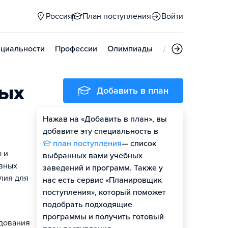
Россия
План поступления
Войти
циальности
Профессии
Олимпиады
Дни открытых д
ных
Добавить в план
Нажав на «Добавить в план», вы
добавите эту специальность в
план поступления
— список
 и
выбранных вами учебных
овных
заведений и программ. Также у
елия для
нас есть сервис «Планировщик
поступления», который поможет
подобрать подходящие
программы и получить готовый
удования