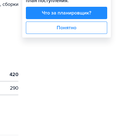
план поступления.
, сборки
Что за планировщик?
Понятно
420
290