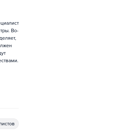
ециалист
тры. Во-
деляет,
олжен
дут
ествами.
алистов