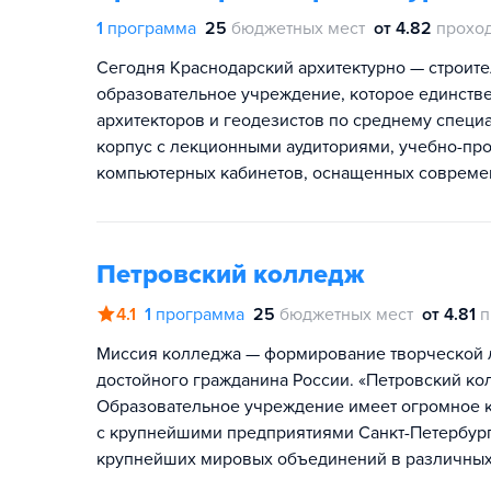
1
программа
25
бюджетных мест
от 4.82
прохо
Сегодня Краснодарский архитектурно — строите
образовательное учреждение, которое единстве
архитекторов и геодезистов по среднему специ
корпус с лекционными аудиториями, учебно-пр
компьютерных кабинетов, оснащенных современ
Петровский колледж
4.1
1
программа
25
бюджетных мест
от 4.81
п
Миссия колледжа — формирование творческой л
достойного гражданина России. «Петровский ко
Образовательное учреждение имеет огромное к
с крупнейшими предприятиями Санкт-Петербург
крупнейших мировых объединений в различных