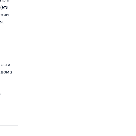
но и
(эти
ений
я.
вести
 дома
а