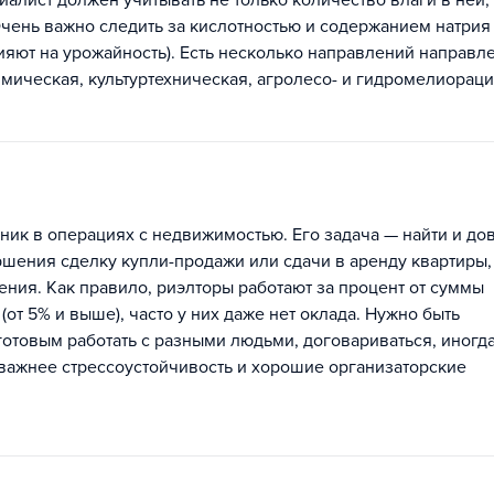
иалист должен учитывать не только количество влаги в ней, 
чень важно следить за кислотностью и содержанием натрия 
ияют на урожайность). Есть несколько направлений направл
имическая, культуртехническая, агролесо- и гидромелиораци
ник в операциях с недвижимостью. Его задача — найти и до
ршения сделку купли-продажи или сдачи в аренду квартиры,
ния. Как правило, риэлторы работают за процент от суммы
от 5% и выше), часто у них даже нет оклада. Нужно быть
отовым работать с разными людьми, договариваться, иногд
 важнее стрессоустойчивость и хорошие организаторские