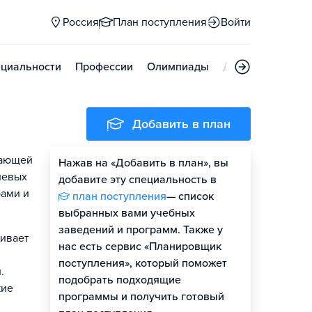
Россия
План поступления
Войти
циальности
Профессии
Олимпиады
Дни открытых д
Добавить в план
жающей
Нажав на «Добавить в план», вы
левых
добавите эту специальность в
рами и
план поступления
— список
выбранных вами учебных
заведений и программ. Также у
ливает
нас есть сервис «Планировщик
поступления», который поможет
.
подобрать подходящие
кие
программы и получить готовый