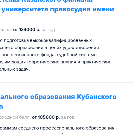
 университета правосудия имени
 балл
от 134000 р.
за год
ся подготовка высококвалифицированных
ысшего образования в целях удовлетворения
анов пенсионного фонда, судебной системы
х, имеющих теоретические знания и практические
льных задач.
нального образования Кубанского
а
оходной балл
от 105600 р.
за год
граммам среднего профессионального образования