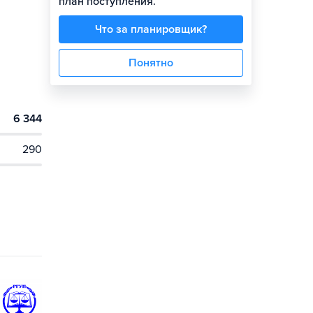
план поступления.
Что за планировщик?
Понятно
6 344
290