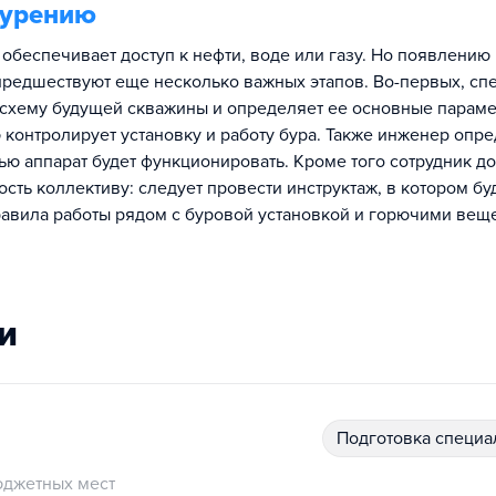
бурению
обеспечивает доступ к нефти, воде или газу. Но появлению
редшествуют еще несколько важных этапов. Во-первых, сп
т схему будущей скважины и определяет ее основные параме
 контролирует установку и работу бура. Также инженер опре
ью аппарат будет функционировать. Кроме того сотрудник д
сть коллективу: следует провести инструктаж, в котором бу
авила работы рядом с буровой установкой и горючими вещ
и
подготовка специ
джетных мест