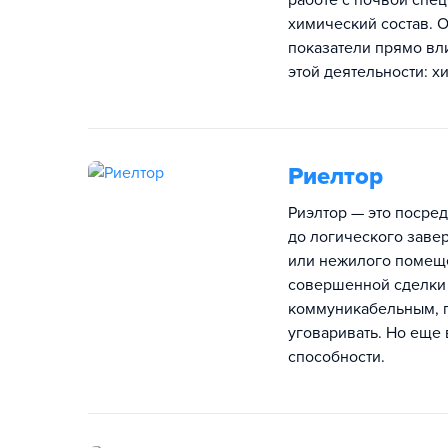
работе с почвой спец
химический состав. О
показатели прямо вл
этой деятельности: х
Риелтор
Риэлтор — это посред
до логического заве
или нежилого помеще
совершенной сделки (
коммуникабельным, г
уговаривать. Но еще
способности.