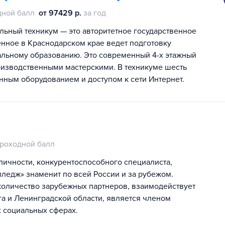
дной балл
от 97429 р.
за год
льный техникум — это авторитетное государственное
нное в Краснодарском крае ведет подготовку
альному образованию. Это современный 4-х этажный
оизводственными мастерскими. В техникуме шесть
ным оборудованием и доступом к сети Интернет.
роходной балл
ичности, конкурентоспособного специалиста,
лледж» знаменит по всей России и за рубежом.
оличество зарубежных партнеров, взаимодействует
а и Ленинградской области, является членом
 социальных сферах.