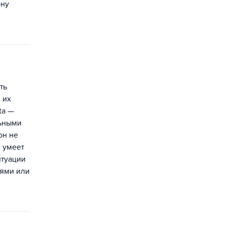
ону
ть
 их
ta —
льными
он не
 умеет
итуации
иями или