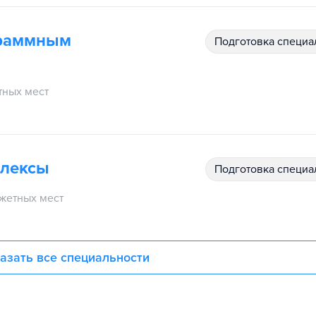
граммным
подготовка специ
ных мест
плексы
подготовка специ
жетных мест
азать все специальности