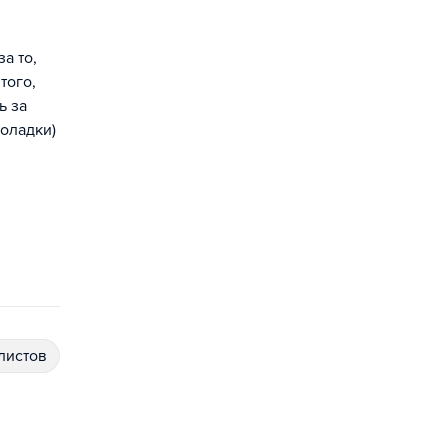
а то,
того,
ь за
оладки)
алистов