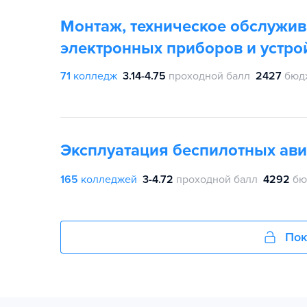
Монтаж, техническое обслужив
электронных приборов и устро
71
колледж
3.14-4.75
проходной балл
2427
бюд
Эксплуатация беспилотных ав
165
колледжей
3-4.72
проходной балл
4292
бю
Пок