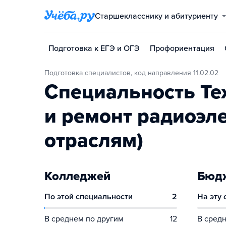
Старшекласснику и абитуриенту
Подготовка к ЕГЭ и ОГЭ
Профориентация
Подготовка специалистов, код направления 11.02.02
Специальность Те
и ремонт радиоэле
отраслям)
Колледжей
Бюдж
По этой специальности
2
На эту
В среднем по другим
12
В средн