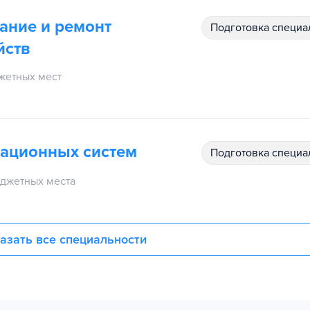
ание и ремонт
подготовка специ
йств
жетных мест
иационных систем
подготовка специ
джетных места
азать все специальности