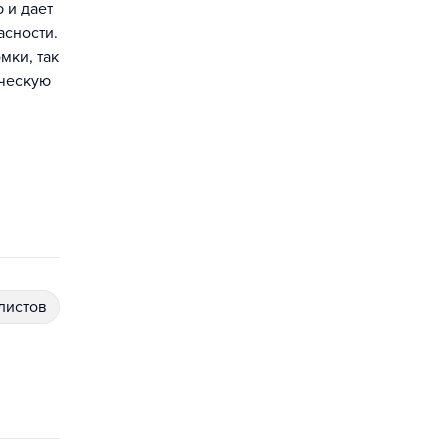
 и дает
асности.
мки, так
ическую
алистов