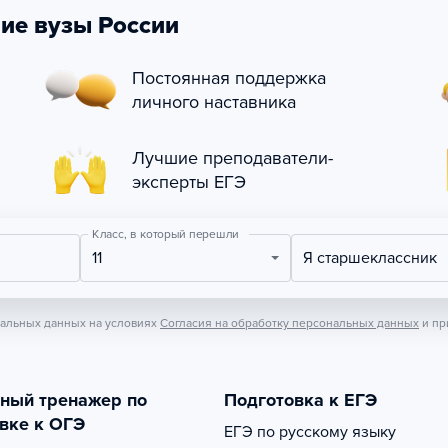
ие вузы России
Постоянная поддержка
личного наставника
Лучшие преподаватели-
эксперты ЕГЭ
Класс, в который перешли
11
Я старшеклассник
нальных данных на условиях
Согласия на обработку персональных данных
и пр
тный тренажер по
Подготовка к ЕГЭ
вке к ОГЭ
ЕГЭ по русскому языку