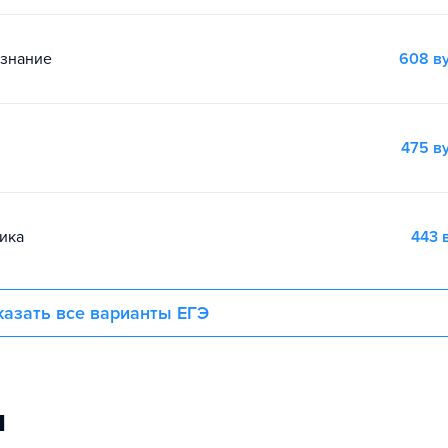
ознание
608 в
475 в
ика
443 
азать все варианты ЕГЭ
и