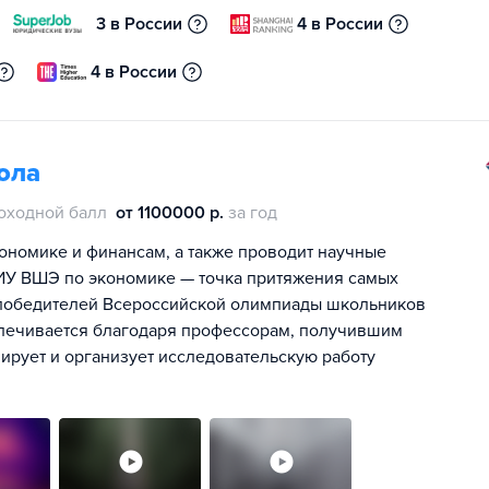
3 в России
4 в России
4 в России
ола
оходной балл
от 1100000 р.
за год
номике и финансам, а также проводит научные
ИУ ВШЭ по экономике — точка притяжения самых
е победителей Всероссийской олимпиады школьников
спечивается благодаря профессорам, получившим
ирует и организует исследовательскую работу