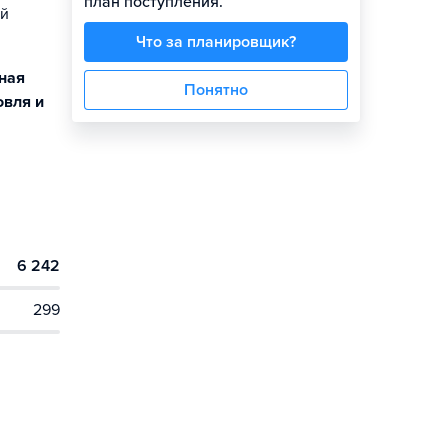
план поступления.
ой
Что за планировщик?
ьная
Понятно
овля и
6 242
299