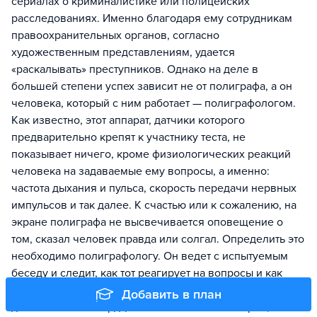
сериалах о криминалистике или полицейских
расследованиях. Именно благодаря ему сотрудникам
правоохранительных органов, согласно
художественным представлениям, удается
«раскалывать» преступников. Однако на деле в
большей степени успех зависит не от полиграфа, а он
человека, который с ним работает — полиграфологом.
Как известно, этот аппарат, датчики которого
предварительно крепят к участнику теста, не
показывает ничего, кроме физиологических реакций
человека на задаваемые ему вопросы, а именно:
частота дыхания и пульса, скорость передачи нервных
импульсов и так далее. К счастью или к сожалению, на
экране полиграфа не высвечивается оповещение о
том, сказал человек правда или солгал. Определить это
необходимо полиграфологу. Он ведет с испытуемым
беседу и следит, как тот реагирует на вопросы и как
чувствует себя во время ответа. Если он начинает чаще
Добавить в план
дышать или его сердце начинает биться быстрее, то