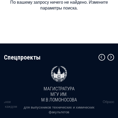
По вашему запросу ничего не найдено. Измените
параметры поиска.
Cпецпроекты
МАГИСТРАТУРА
МГУ ИМ.
М.В.ЛОМОНОСОВА
альное
Образова
ь в каждом
для выпускников технических и химических
факультетов