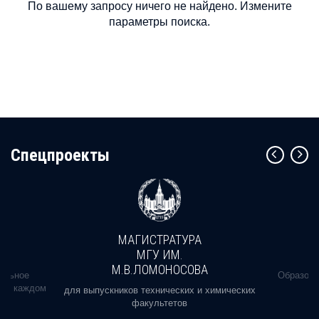
По вашему запросу ничего не найдено. Измените
параметры поиска.
Cпецпроекты
МАГИСТРАТУРА
МГУ ИМ.
М.В.ЛОМОНОСОВА
альное
Образова
ь в каждом
для выпускников технических и химических
факультетов