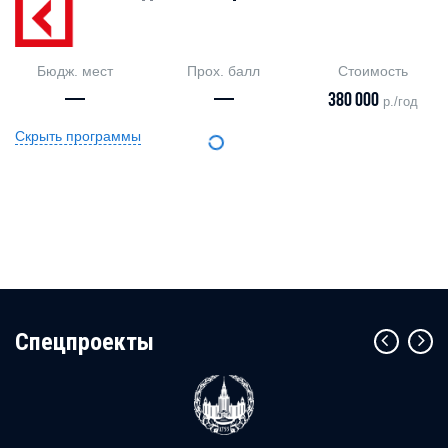
Бюдж. мест
Прох. балл
Стоимость
—
—
380 000
р./год
Скрыть программы
Cпецпроекты