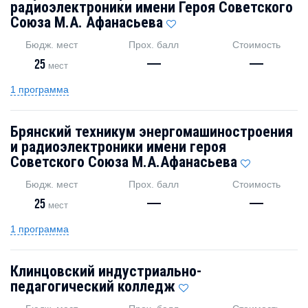
радиоэлектроники имени Героя Советского
Союза М.А. Афанасьева
Бюдж. мест
Прох. балл
Стоимость
25
—
—
мест
1 программа
Брянский техникум энергомашиностроения
и радиоэлектроники имени героя
Советского Союза М.А.Афанасьева
Бюдж. мест
Прох. балл
Стоимость
25
—
—
мест
1 программа
Клинцовский индустриально-
педагогический колледж