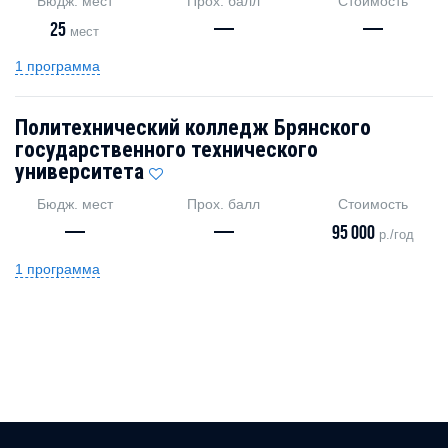
Бюдж. мест
Прох. балл
Стоимость
25
—
—
мест
1 программа
Политехнический колледж Брянского
государственного технического
университета
Бюдж. мест
Прох. балл
Стоимость
—
—
95 000
р./год
1 программа