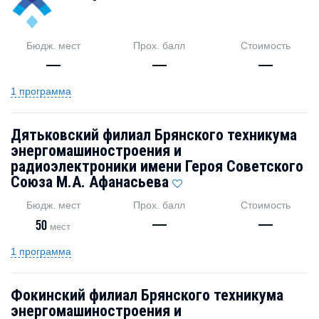
Бюдж. мест
Прох. балл
Стоимость
—
—
—
1 программа
Дятьковский филиал Брянского техникума
энергомашиностроения и
радиоэлектроники имени Героя Советского
Союза М.А. Афанасьева
Бюдж. мест
Прох. балл
Стоимость
50
—
—
мест
1 программа
Фокинский филиал Брянского техникума
энергомашиностроения и