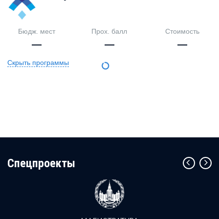
Бюдж. мест
Прох. балл
Стоимость
—
—
—
Скрыть программы
Cпецпроекты