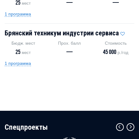
25
—
—
мест
1 программа
Брянский техникум индустрии сервиса
Бюдж. мест
Прох. балл
Стоимость
25
—
45 000
мест
р./год
1 программа
Cпецпроекты