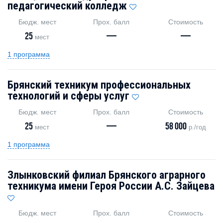
педагогический колледж
Бюдж. мест
Прох. балл
Стоимость
25
—
—
мест
1 программа
Брянский техникум профессиональных
технологий и сферы услуг
Бюдж. мест
Прох. балл
Стоимость
25
—
58 000
мест
р./год
1 программа
Злынковский филиал Брянского аграрного
техникума имени Героя России А.С. Зайцева
Бюдж. мест
Прох. балл
Стоимость