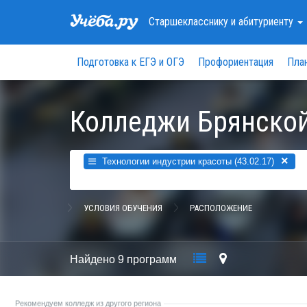
Старшекласснику
и абитуриенту
Подготовка к ЕГЭ и ОГЭ
Профориентация
Пла
Колледжи Брянской
×
Технологии индустрии красоты (43.02.17)
УСЛОВИЯ ОБУЧЕНИЯ
РАСПОЛОЖЕНИЕ
Найдено
9 программ
Рекомендуем колледж из другого региона