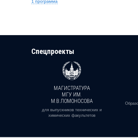
1 программа
Cпецпроекты
МАГИСТРАТУРА
И
МГУ ИМ.
М.В.ЛОМОНОСОВА
, реальное
Образо
орая есть
для выпускников технических и
химических факультетов