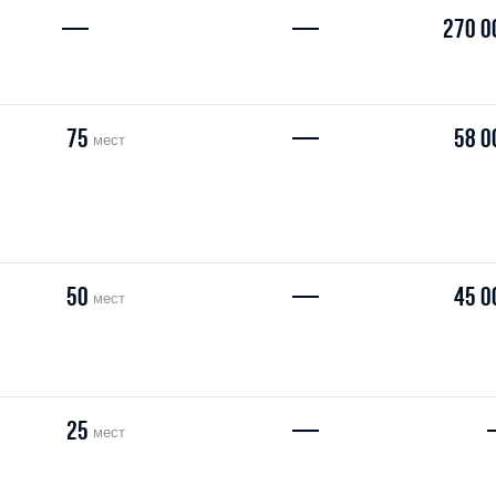
—
—
270 0
75
—
58 0
мест
50
—
45 0
мест
25
—
мест