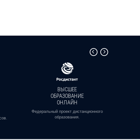
ВЫСШЕЕ
ОБРАЗОВАНИЕ
ОНЛАЙН
Пройди
профе
Федеральный проект дистанционного
образования.
сов.