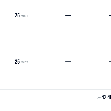
25
—
мест
25
—
мест
—
—
42 4
от