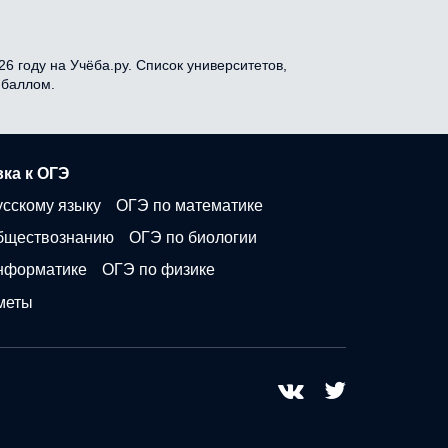
6 году на Учёба.ру. Список университетов,
 баллом.
ка к ОГЭ
усскому языку
ОГЭ по математике
бществознанию
ОГЭ по биологии
нформатике
ОГЭ по физике
меты