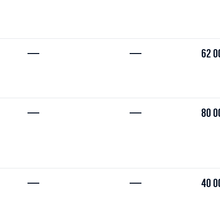
—
—
62 0
—
—
80 0
—
—
40 0