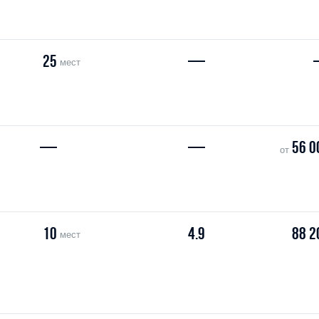
25
—
мест
—
—
56 0
от
10
4.9
88 2
мест