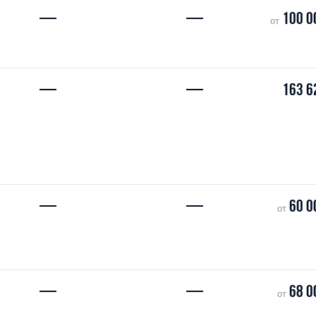
—
—
100 0
от
—
—
163 6
—
—
60 0
от
—
—
68 0
от