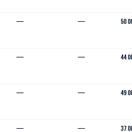
—
—
50 0
—
—
44 0
—
—
49 0
—
—
37 0