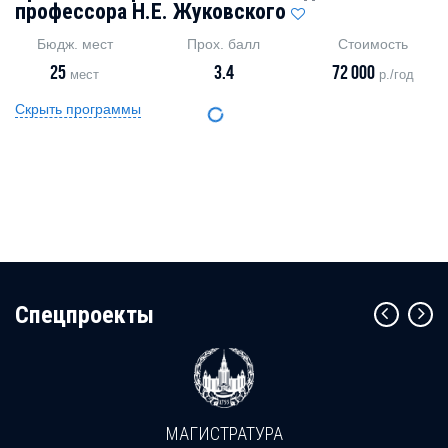
профессора Н.Е. Жуковского
Бюдж. мест
Прох. балл
Стоимость
25
3.4
72 000
мест
р./год
Скрыть программы
Cпецпроекты
МАГИСТРАТУРА