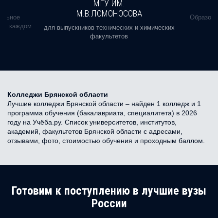
МГУ ИМ.
М.В.ЛОМОНОСОВА
альное
Образова
ь в каждом
для выпускников технических и химических
факультетов
Колледжи Брянской области
Лучшие колледжи Брянской области – найден 1 колледж и 1
программа обучения (бакалавриата, специалитета) в 2026
году на Учёба.ру. Список университетов, институтов,
академий, факультетов Брянской области с адресами,
отзывами, фото, стоимостью обучения и проходным баллом.
Готовим к поступлению в лучшие вузы
России