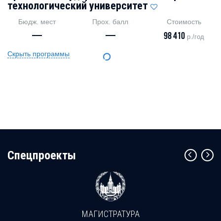
технологический университет
Бюдж. мест
Прох. балл
Стоимость
—
—
98 410
р./год
Скрыть программы
Cпецпроекты
МАГИСТРАТУРА