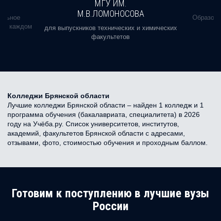
МГУ ИМ.
М.В.ЛОМОНОСОВА
альное
Образова
ь в каждом
для выпускников технических и химических
факультетов
Колледжи Брянской области
Лучшие колледжи Брянской области – найден 1 колледж и 1
программа обучения (бакалавриата, специалитета) в 2026
году на Учёба.ру. Список университетов, институтов,
академий, факультетов Брянской области с адресами,
отзывами, фото, стоимостью обучения и проходным баллом.
Готовим к поступлению в лучшие вузы
России