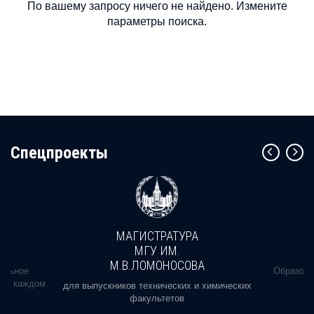
По вашему запросу ничего не найдено. Измените
параметры поиска.
Cпецпроекты
МАГИСТРАТУРА
МГУ ИМ.
М.В.ЛОМОНОСОВА
альное
Образова
ь в каждом
для выпускников технических и химических
факультетов