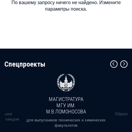
По вашему запросу ничего не найдено. Измените
параметры поиска.
Cпецпроекты
МАГИСТРАТУРА
МГУ ИМ.
М.В.ЛОМОНОСОВА
альное
Образова
ь в каждом
для выпускников технических и химических
факультетов