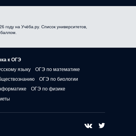
6 году на Учёба.ру. Список университетов,
 баллом.
ка к ОГЭ
усскому языку
ОГЭ по математике
бществознанию
ОГЭ по биологии
нформатике
ОГЭ по физике
меты