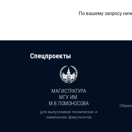
По вашему запросу ниче
Cпецпроекты
МАГИСТРАТУРА
И
МГУ ИМ.
М.В.ЛОМОНОСОВА
, реальное
Образо
орая есть
для выпускников технических и
химических факультетов