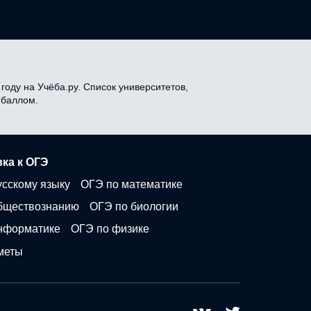
году на Учёба.ру. Список университетов,
 баллом.
ка к ОГЭ
усскому языку
ОГЭ по математике
бществознанию
ОГЭ по биологии
нформатике
ОГЭ по физике
меты