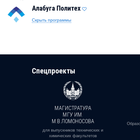
Алабуга Политех
Скрыть программы
Cпецпроекты
МАГИСТРАТУРА
И
МГУ ИМ.
М.В.ЛОМОНОСОВА
, реальное
Образо
орая есть
для выпускников технических и
химических факультетов