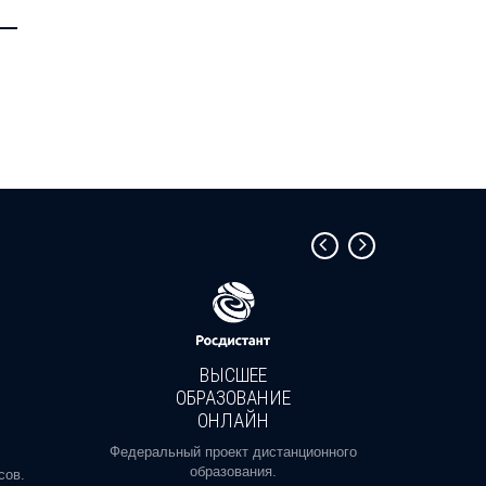
—
ВЫСШЕЕ
ОБРАЗОВАНИЕ
ОНЛАЙН
Пройди
профе
Федеральный проект дистанционного
образования.
сов.