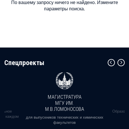
По вашему запросу ничего не найдено. Измените
параметры поиска.
Cпецпроекты
МАГИСТРАТУРА
МГУ ИМ.
М.В.ЛОМОНОСОВА
альное
Образова
ь в каждом
для выпускников технических и химических
факультетов