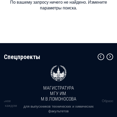
По вашему запросу ничего не найдено. Измените
параметры поиска.
Cпецпроекты
МАГИСТРАТУРА
МГУ ИМ.
М.В.ЛОМОНОСОВА
альное
Образова
ь в каждом
для выпускников технических и химических
факультетов