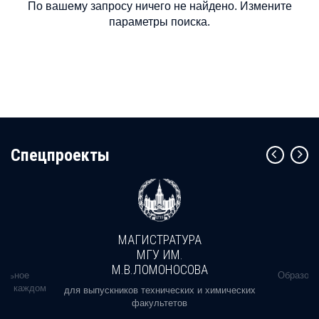
По вашему запросу ничего не найдено. Измените
параметры поиска.
Cпецпроекты
МАГИСТРАТУРА
МГУ ИМ.
М.В.ЛОМОНОСОВА
альное
Образова
ь в каждом
для выпускников технических и химических
факультетов