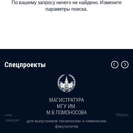
По вашему запросу ничего не найдено. Измените
параметры поиска.
Cпецпроекты
МАГИСТРАТУРА
МГУ ИМ.
М.В.ЛОМОНОСОВА
альное
Образова
ь в каждом
для выпускников технических и химических
факультетов