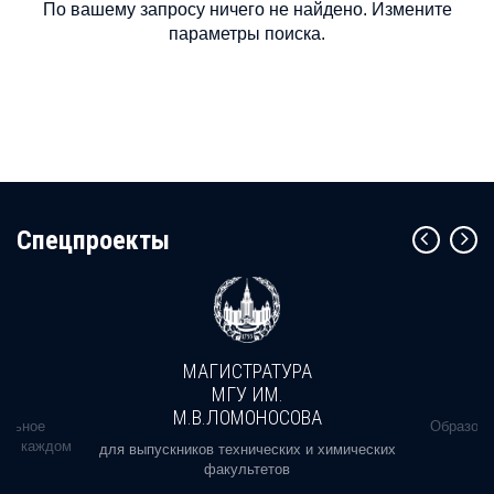
По вашему запросу ничего не найдено. Измените
параметры поиска.
Cпецпроекты
МАГИСТРАТУРА
МГУ ИМ.
М.В.ЛОМОНОСОВА
альное
Образова
ь в каждом
для выпускников технических и химических
факультетов