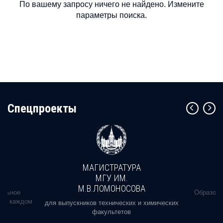
По вашему запросу ничего не найдено. Измените
параметры поиска.
Cпецпроекты
МАГИСТРАТУРА
МГУ ИМ.
М.В.ЛОМОНОСОВА
альное
Образова
ь в каждом
для выпускников технических и химических
факультетов