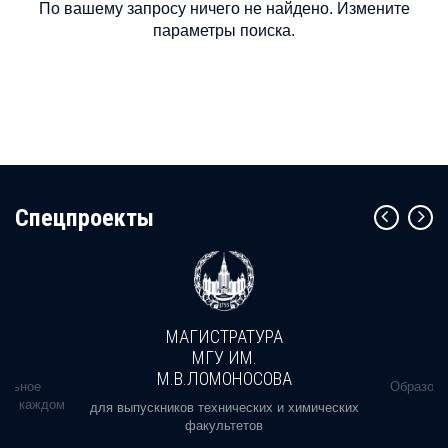
По вашему запросу ничего не найдено. Измените
параметры поиска.
Cпецпроекты
МАГИСТРАТУРА
МГУ ИМ.
М.В.ЛОМОНОСОВА
альное
Образова
ь в каждом
для выпускников технических и химических
факультетов