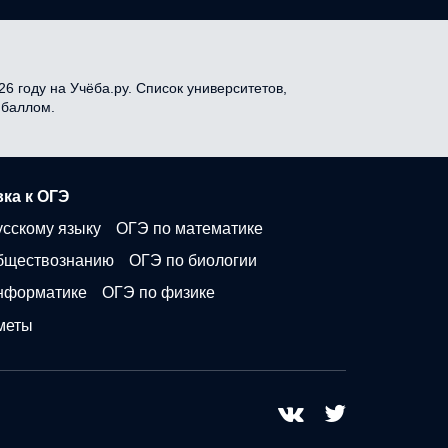
6 году на Учёба.ру. Список университетов,
 баллом.
ка к ОГЭ
усскому языку
ОГЭ по математике
бществознанию
ОГЭ по биологии
нформатике
ОГЭ по физике
меты