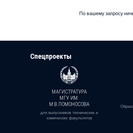
По вашему запросу ниче
Cпецпроекты
МАГИСТРАТУРА
И
МГУ ИМ.
М.В.ЛОМОНОСОВА
, реальное
Образо
орая есть
для выпускников технических и
химических факультетов