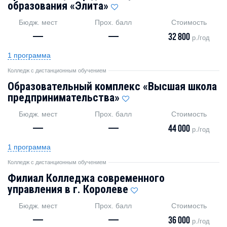
образования «Элита»
Бюдж. мест
Прох. балл
Стоимость
—
—
32 800
р./год
1 программа
Колледж с дистанционным обучением
Образовательный комплекс «Высшая школа
предпринимательства»
Бюдж. мест
Прох. балл
Стоимость
—
—
44 000
р./год
1 программа
Колледж с дистанционным обучением
Филиал Колледжа современного
управления в г. Королеве
Бюдж. мест
Прох. балл
Стоимость
—
—
36 000
р./год