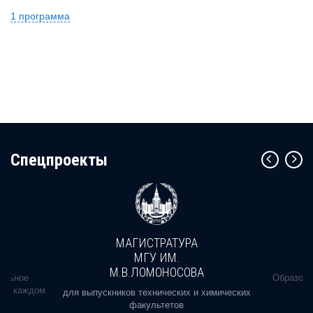
1 программа
Cпецпроекты
МАГИСТРАТУРА
МГУ ИМ.
М.В.ЛОМОНОСОВА
альное
Образова
ь в каждом
для выпускников технических и химических
факультетов