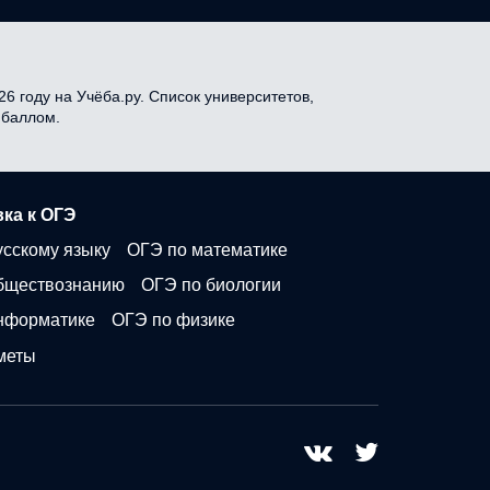
6 году на Учёба.ру. Список университетов,
 баллом.
ка к ОГЭ
усскому языку
ОГЭ по математике
бществознанию
ОГЭ по биологии
нформатике
ОГЭ по физике
меты