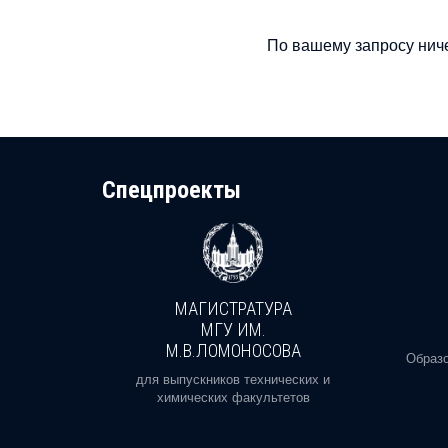
По вашему запросу ниче
Cпецпроекты
МАГИСТРАТУРА
И
МГУ ИМ.
М.В.ЛОМОНОСОВА
, реальное
Образо
орая есть
для выпускников технических и
химических факультетов