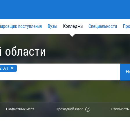
нировщик поступления
Вузы
Колледжи
Специальности
Про
 области
×
2.07)
Н
Бюджетных мест
Проходной балл
Стоимость 
?