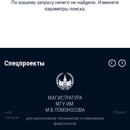
По вашему запросу ничего не найдено. Измените
параметры поиска.
Cпецпроекты
МАГИСТРАТУРА
МГУ ИМ.
М.В.ЛОМОНОСОВА
альное
Образова
ь в каждом
для выпускников технических и химических
факультетов