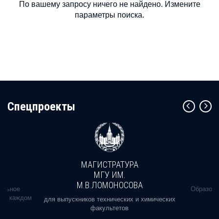
По вашему запросу ничего не найдено. Измените
параметры поиска.
Cпецпроекты
МАГИСТРАТУРА
МГУ ИМ.
М.В.ЛОМОНОСОВА
альное
Образова
ь в каждом
для выпускников технических и химических
факультетов