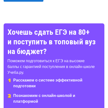
Хочешь сдать ЕГЭ на 80+
и поступить в топовый вуз
на бюджет?
Поможем подготовиться к ЕГЭ на высокие
баллы с гарантией поступления в онлайн-школе
Учеба.ру.
Расскажем о системе эффективной
подготовки
Познакомим с онлайн-школой и
платформой