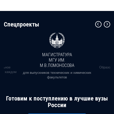
Cпецпроекты
МАГИСТРАТУРА
МГУ ИМ.
М.В.ЛОМОНОСОВА
альное
Образова
ь в каждом
для выпускников технических и химических
факультетов
Готовим к поступлению в лучшие вузы
России