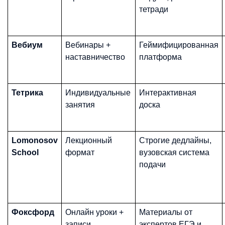
тетради
Вебиум
Вебинары +
Геймифицированная
наставничество
платформа
Тетрика
Индивидуальные
Интерактивная
занятия
доска
Lomonosov
Лекционный
Строгие дедлайны,
School
формат
вузовская система
подачи
Фоксфорд
Онлайн уроки +
Материалы от
записи
экспертов ЕГЭ и